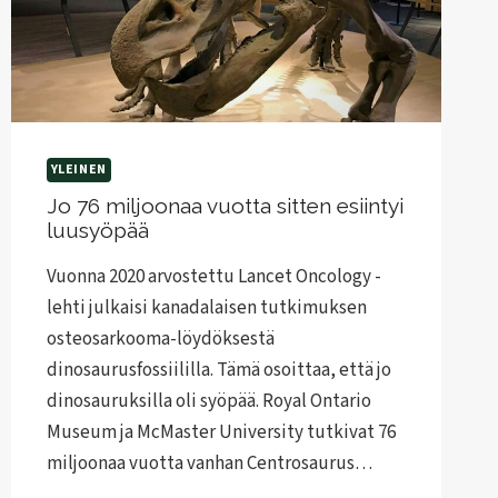
YLEINEN
Jo 76 miljoonaa vuotta sitten esiintyi
luusyöpää
Vuonna 2020 arvostettu Lancet Oncology -
lehti julkaisi kanadalaisen tutkimuksen
osteosarkooma-löydöksestä
dinosaurusfossiililla. Tämä osoittaa, että jo
dinosauruksilla oli syöpää. Royal Ontario
Museum ja McMaster University tutkivat 76
miljoonaa vuotta vanhan Centrosaurus…