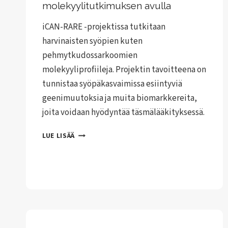
molekyylitutkimuksen avulla
iCAN-RARE -projektissa tutkitaan
harvinaisten syöpien kuten
pehmytkudossarkoomien
molekyyliprofiileja. Projektin tavoitteena on
tunnistaa syöpäkasvaimissa esiintyviä
geenimuutoksia ja muita biomarkkereita,
joita voidaan hyödyntää täsmälääkityksessä.
ICAN-
LUE LISÄÄ
RARE
-
PROJEKTI
AVAA
UUSIA
OVIA
PEHMYTKUDOSSARKOOMIEN
TÄSMÄHOITOIHIN