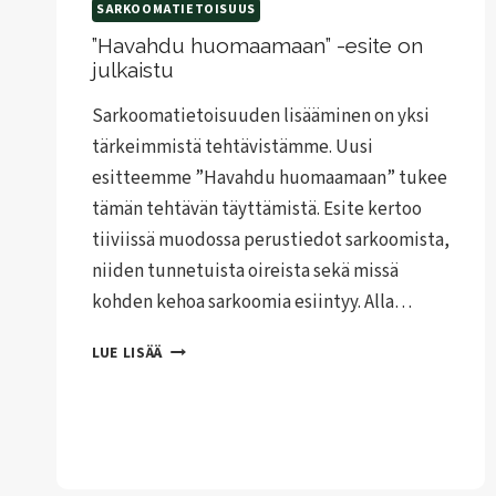
SARKOOMATIETOISUUS
”Havahdu huomaamaan” -esite on
julkaistu
Sarkoomatietoisuuden lisääminen on yksi
tärkeimmistä tehtävistämme. Uusi
esitteemme ”Havahdu huomaamaan” tukee
tämän tehtävän täyttämistä. Esite kertoo
tiiviissä muodossa perustiedot sarkoomista,
niiden tunnetuista oireista sekä missä
kohden kehoa sarkoomia esiintyy. Alla…
”HAVAHDU
LUE LISÄÄ
HUOMAAMAAN”
-
ESITE
ON
JULKAISTU