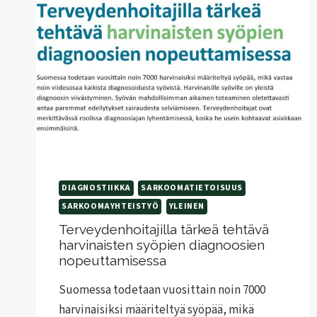
MOLEKYYLITUTKIMUKSEN
AVULLA
DIAGNOSTIIKKA
SARKOOMATIETOISUUS
SARKOOMAYHTEISTYÖ
YLEINEN
Terveydenhoitajilla tärkeä tehtävä
harvinaisten syöpien diagnoosien
nopeuttamisessa
Suomessa todetaan vuosittain noin 7000
harvinaisiksi määriteltyä syöpää, mikä