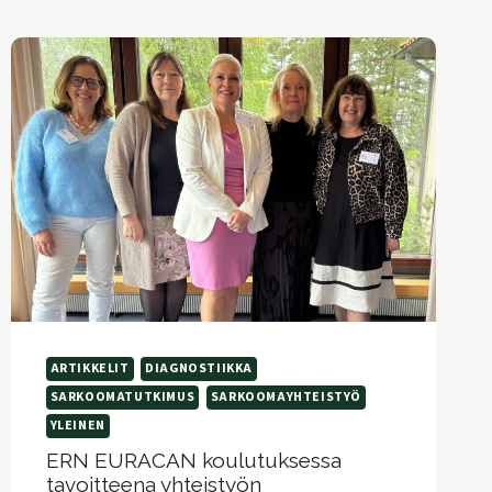
EDESAUTTAA
KOHDENNETTUJEN
IMMUUNIHOITOJEN
KEHITYSTYÖTÄ
ARTIKKELIT
DIAGNOSTIIKKA
SARKOOMATUTKIMUS
SARKOOMAYHTEISTYÖ
YLEINEN
ERN EURACAN koulutuksessa
tavoitteena yhteistyön