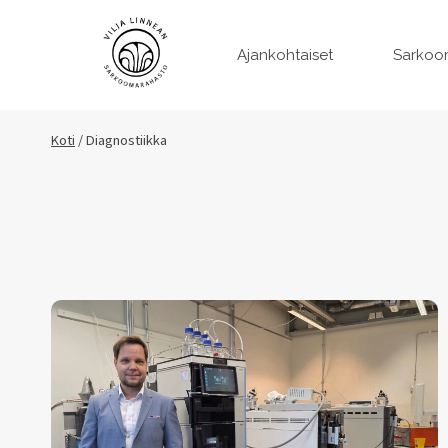
Siirry
sisältöön
Ajankohtaiset
Sarkoo
Koti
/
Diagnostiikka