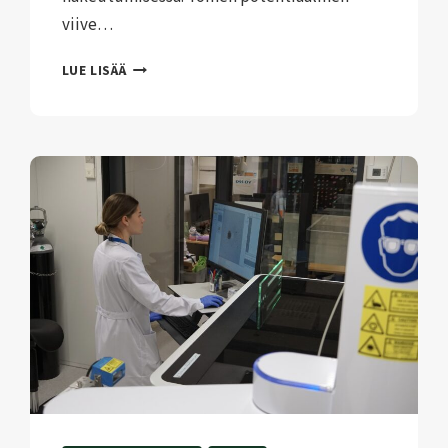
viive…
SARKOOMADIAGNOOSIEN
LUE LISÄÄ
SAAMINEN
NYKYISTÄ
NOPEAMMIN
ON
TÄRKEÄÄ