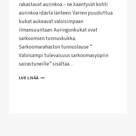
rakastavat aurinkoa – ne kääntyvät kohti
aurinkoa idästä länteen. Varren puuduttua
kukat aukeavat valoisimpaan
ilmansuuntaan. Auringonkukat ovat
sarkoomien tunnuskukka.
Sarkoomarahaston tunnuslause ”
Valoisampi tulevaisuus sarkoomasyöpiin
sairastuneille” sisältää…
KOHTI
LUE LISÄÄ
VALOISAMPAA
TULEVAISUUTTA