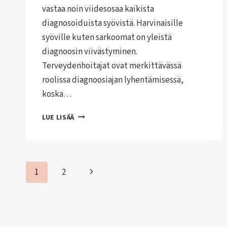
vastaa noin viidesosaa kaikista
diagnosoiduista syövistä. Harvinaisille
syöville kuten sarkoomat on yleistä
diagnoosin viivästyminen.
Terveydenhoitajat ovat merkittävässä
roolissa diagnoosiajan lyhentämisessä,
koska…
TERVEYDENHOITAJILLA
LUE LISÄÄ
TÄRKEÄ
TEHTÄVÄ
HARVINAISTEN
SYÖPIEN
Sivunavigointi
Seuraava
1
2
DIAGNOOSIEN
NOPEUTTAMISESSA
sivu