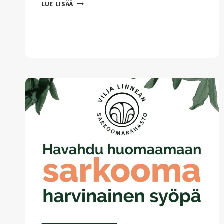
PROTEOMIIKKA
LUE LISÄÄ
–
UUSI
TYÖKALU
SARKOOMIEN
TUNNISTAMISEEN
JA
HOITOON