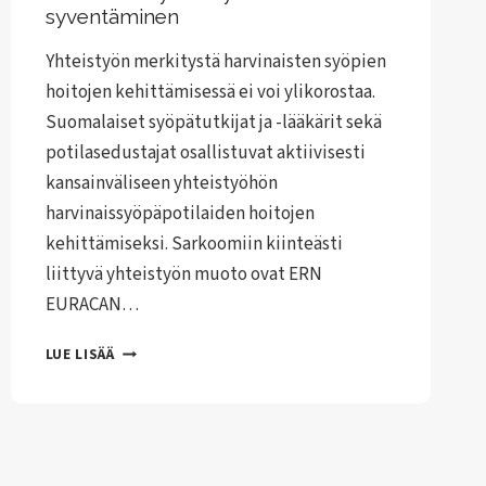
syventäminen
Yhteistyön merkitystä harvinaisten syöpien
hoitojen kehittämisessä ei voi ylikorostaa.
Suomalaiset syöpätutkijat ja -lääkärit sekä
potilasedustajat osallistuvat aktiivisesti
kansainväliseen yhteistyöhön
harvinaissyöpäpotilaiden hoitojen
kehittämiseksi. Sarkoomiin kiinteästi
liittyvä yhteistyön muoto ovat ERN
EURACAN…
ERN
LUE LISÄÄ
EURACAN
KOULUTUKSESSA
TAVOITTEENA
YHTEISTYÖN
SYVENTÄMINEN