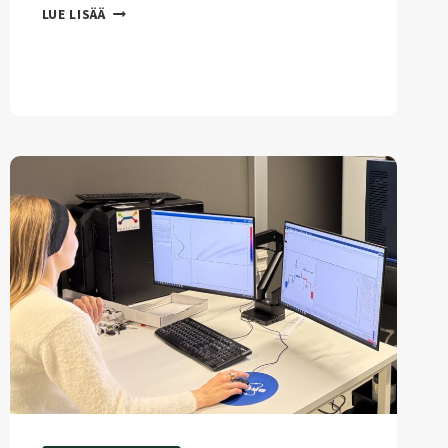
JO
LUE LISÄÄ
76
MILJOONAA
VUOTTA
SITTEN
ESIINTYI
LUUSYÖPÄÄ