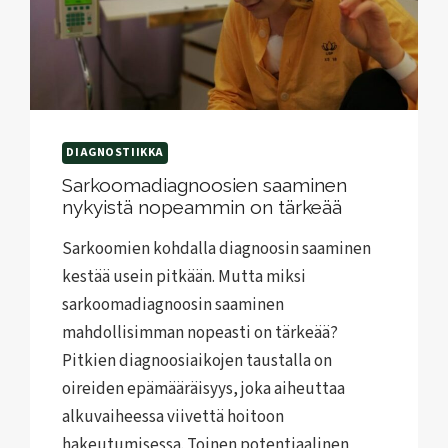
DIAGNOSTIIKKA
Sarkoomadiagnoosien saaminen
nykyistä nopeammin on tärkeää
Sarkoomien kohdalla diagnoosin saaminen
kestää usein pitkään. Mutta miksi
sarkoomadiagnoosin saaminen
mahdollisimman nopeasti on tärkeää?
Pitkien diagnoosiaikojen taustalla on
oireiden epämääräisyys, joka aiheuttaa
alkuvaiheessa viivettä hoitoon
hakeutumisessa. Toinen potentiaalinen