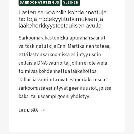
SARKOOMATUTKIMUS
YLEINEN
Lasten sarkoomiin kohdennettuja
hoitoja molekyylitutkimuksen ja
lääkeherkkyystestauksen avulla
Sarkoomarahaston Eka-apurahan saanut
väitöskirjatutkija Enni Martikainen toteaa,
että lasten sarkoomissa esiintyy usein
sellaisia DNA-vaurioita, joihin ei ole vielä
toimivaa kohdennettua lääkehoitoa.
Tällaisia vaurioita ovat esimerkiksi useat
sarkoomissa esiintyvät geenifuusiot, joissa
kaksi tai useampi geeni yhdistyy.
LASTEN
LUE LISÄÄ
SARKOOMIIN
KOHDENNETTUJA
HOITOJA