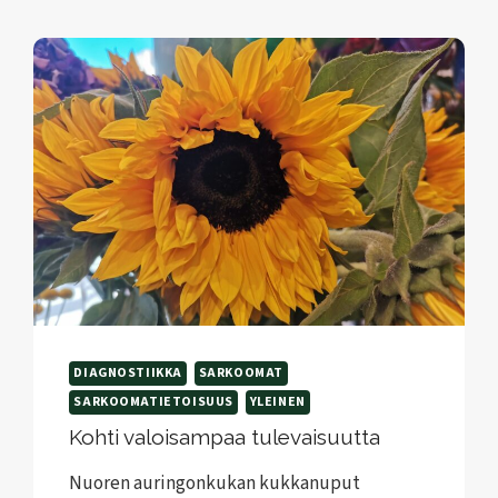
MOLEKYYLITUTKIMUKSEN
JA
LÄÄKEHERKKYYSTESTAUKSEN
AVULLA
DIAGNOSTIIKKA
SARKOOMAT
SARKOOMATIETOISUUS
YLEINEN
Kohti valoisampaa tulevaisuutta
Nuoren auringonkukan kukkanuput