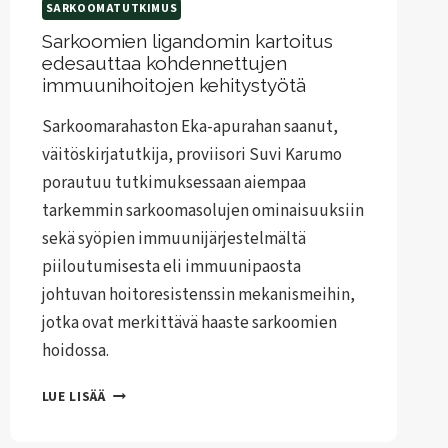
SARKOOMATUTKIMUS
Sarkoomien ligandomin kartoitus
edesauttaa kohdennettujen
immuunihoitojen kehitystyötä
Sarkoomarahaston Eka-apurahan saanut,
väitöskirjatutkija, proviisori Suvi Karumo
porautuu tutkimuksessaan aiempaa
tarkemmin sarkoomasolujen ominaisuuksiin
sekä syöpien immuunijärjestelmältä
piiloutumisesta eli immuunipaosta
johtuvan hoitoresistenssin mekanismeihin,
jotka ovat merkittävä haaste sarkoomien
hoidossa.
SARKOOMIEN
LUE LISÄÄ
LIGANDOMIN
KARTOITUS