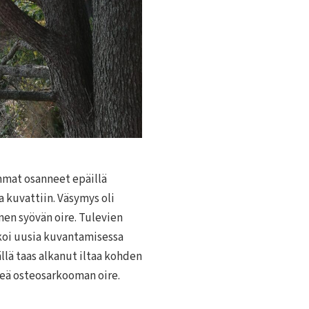
mat osanneet epäillä
a kuvattiin. Väsymys oli
en syövän oire. Tulevien
koi uusia kuvantamisessa
ällä taas alkanut iltaa kohden
keä osteosarkooman oire.