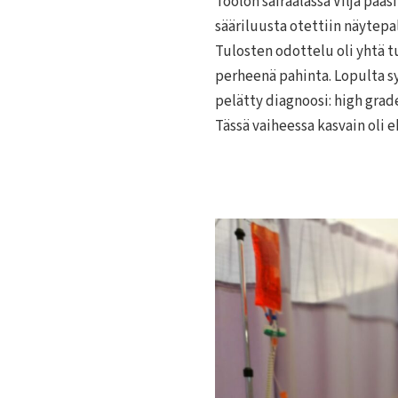
Töölön sairaalassa Vilja pääs
sääriluusta otettiin näytepal
Tulosten odottelu oli yhtä 
perheenä pahinta. Lopulta sy
pelätty diagnoosi: high gra
Tässä vaiheessa kasvain oli e