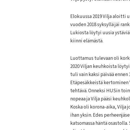
Elokuussa 2019 Vilja aloitti
vuoden 2018 syksyllä jäi ran
Lukiosta löytyi uusia ystäviä,
kiinni elämästä.
Luottamus tulevaan oli kor
2020 Viljan keuhkoista löyty
tuli vain kaksi päivää ennen
Etäpesäkkeistä kertominen Vi
tehtävä. Onneksi HUSin toimi
nopeaa ja Vilja pääsi keuhk
Koska oli korona-aika, Vilja 
ihan yksin. Edes perheenjäs
katsomassa häntä osastolla.