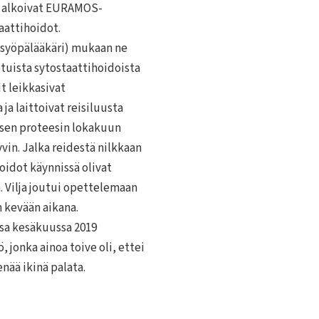
la alkoivat EURAMOS-
aattihoidot.
syöpälääkäri) mukaan ne
uista sytostaattihoidoista
t leikkasivat
ja laittoivat reisiluusta
isen proteesin lokakuun
vin. Jalka reidestä nilkkaan
hoidot käynnissä olivat
 Vilja joutui opettelemaan
 kevään aikana.
sa kesäkuussa 2019
 jonka ainoa toive oli, ettei
nää ikinä palata.