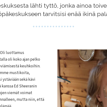
kuksesta lähti tyttö, jonka ainoa toive o
päkeskukseen tarvitsisi enää ikinä pal
Oli luottamus
alla oli koko ajan pelko
eviämisestä keuhkoihin.
imme mustikoita,
i ystäviään sekä kävi
ä kanssa Ed Sheeranin
tojen viemät voimat
ennalleen, mutta niin, että
elämää.