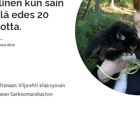
linen kun sain
llä edes 20
otta.
~
nnea Alve
ltanaan. Vilja ehti elää syövän
innean Sarkoomarahaston