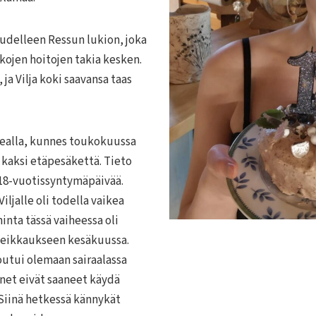
 uudelleen Ressun lukion, joka
kkojen hoitojen takia kesken.
 ja Vilja koki saavansa taas
kealla, kunnes toukokuussa
i kaksi etäpesäkettä. Tieto
 18-vuotissyntymäpäivää.
ljalle oli todella vaikea
nta tässä vaiheessa oli
oleikkaukseen kesäkuussa.
joutui olemaan sairaalassa
enet eivät saaneet käydä
 Siinä hetkessä kännykät