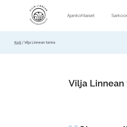
Siirry
sisältöön
Ajankohtaiset
Sarkoo
Koti
/
Vilja Linnean tarina
Vilja Linnean 