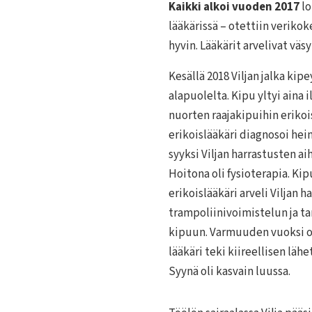
Kaikki alkoi vuoden 2017
lo
lääkärissä – otettiin veriko
hyvin. Lääkärit arvelivat vä
Kesällä 2018 Viljan jalka ki
alapuolelta. Kipu yltyi aina 
nuorten raajakipuihin erikoi
erikoislääkäri diagnosoi he
syyksi Viljan harrastusten a
Hoitona oli fysioterapia. Ki
erikoislääkäri arveli Viljan 
trampoliinivoimistelun ja t
kipuun. Varmuuden vuoksi o
lääkäri teki kiireellisen läh
Syynä oli kasvain luussa.