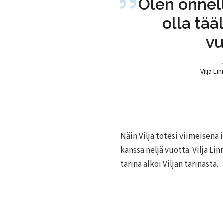
Olen onnel
olla tää
vu
Vilja Li
Näin Vilja totesi viimeisenä i
kanssa neljä vuotta. Vilja L
tarina alkoi Viljan tarinasta.