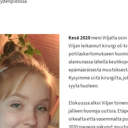
eydenpidossa.
Kesä 2020
meni Viljalta osin
Viljan leikannut kirurgi oli k
potilaskertomukseen huomi
alareunassa lähellä keuhkop
epämääräisestä muutoksesta,
Kysyimme siitä kirurgilta, jo
syytä huoleen.
Elokuussa alkoi Viljan toinen
jälleen huonoja uutisia. Etäp
oikealta että vasemmalta pu
2020 pienenä näkynyt muutos