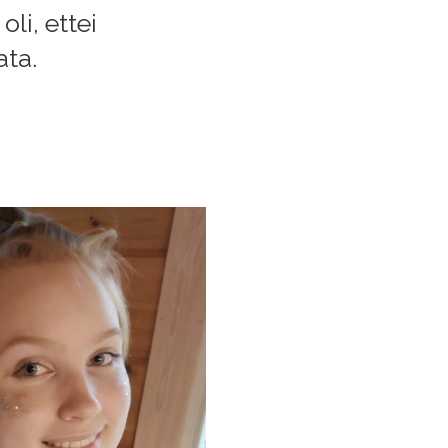
li, ettei
ata.