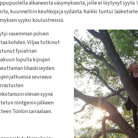
ppupuolella alkaneesta väsymyksestä, jolle ei löytynyt syytä.
keita, kuunneltiin keuhkoja ja sydäntä. Kaikki tuntui lääketie
symyksen syyksi koulustressiä.
peytyi vasemman polven
iltaa kohden. Viljaa tutkinut
stunut fysiatrian
inäkuun lopulla kipujen
iheuttaman lihaskireyden.
pujen jatkuessa seuraava
harrastusten
ankotanssin olevan syynä
tetun röntgenin jälkeen
etteen Töölön sairaalaan.