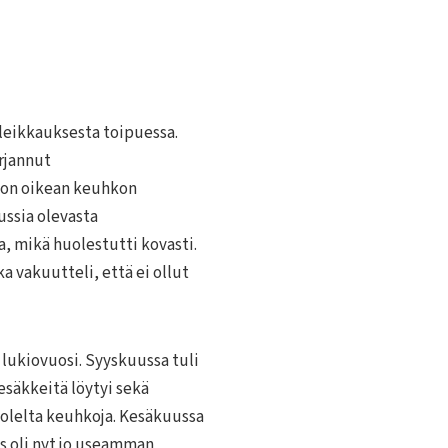
 leikkauksesta toipuessa.
irjannut
on oikean keuhkon
ussia olevasta
 mikä huolestutti kovasti.
ka vakuutteli, että ei ollut
 lukiovuosi. Syyskuussa tuli
esäkkeitä löytyi sekä
olelta keuhkoja. Kesäkuussa
 oli nyt jo useamman