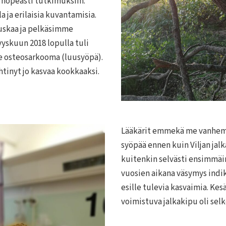
i nopeasti tutkimuksiin:
a ja erilaisia kuvantamisia.
tuskaa ja pelkäsimme
yskuun 2018 lopulla tuli
de osteosarkooma (luusyöpä).
htinyt jo kasvaa kookkaaksi.
Lääkärit emmekä me vanhem
syöpää ennen kuin Viljan jalk
kuitenkin selvästi ensimmäin
vuosien aikana väsymys indi
esille tulevia kasvaimia. Kes
voimistuva jalkakipu oli sel