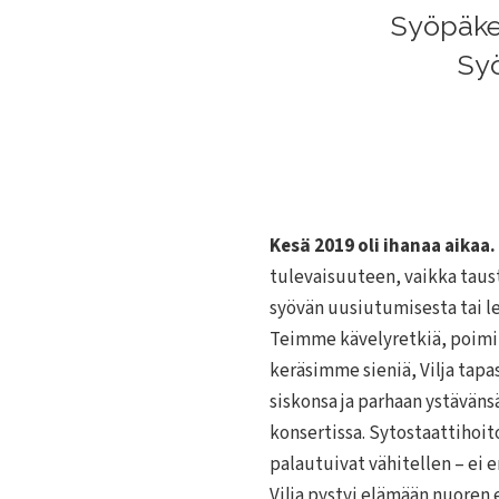
Syöpäkes
Syö
Kesä 2019 oli ihanaa aikaa.
tulevaisuuteen, vaikka taust
syövän uusiutumisesta tai l
Teimme kävelyretkiä, poim
keräsimme sieniä, Vilja tapas
siskonsa ja parhaan ystäväns
konsertissa. Sytostaattihoi
palautuivat vähitellen – ei 
Vilja pystyi elämään nuoren 