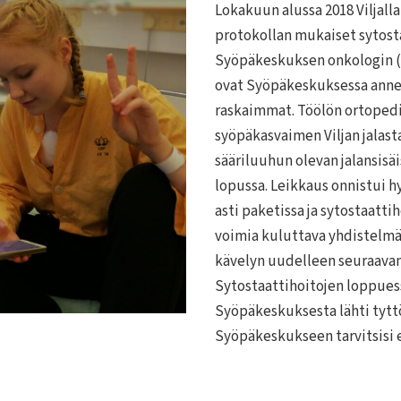
Lokakuun alussa 2018 Viljal
protokollan mukaiset sytost
Syöpäkeskuksen onkologin (
ovat Syöpäkeskuksessa annet
raskaimmat. Töölön ortopedi
syöpäkasvaimen Viljan jalasta 
sääriluuhun olevan jalansisä
lopussa. Leikkaus onnistui hy
asti paketissa ja sytostaatti
voimia kuluttava yhdistelmä.
kävelyn uudelleen seuraavan
Sytostaattihoitojen loppues
Syöpäkeskuksesta lähti tyttö,
Syöpäkeskukseen tarvitsisi e