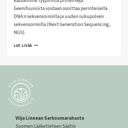
kasvaimille tyypillisiä proteiineja.
Geenifuusioita voidaan osoittaa perinteisellä
DNA:n sekvensoinnilla ja uuden sukupolven
sekvensoinnilla (Next Generation Sequencing,
NGS).
PEHMYTKUDOSSARKOOMIEN
LUE LISÄÄ
DIAGNOSTIIKKA
PATOLOGIN
NÄKÖKULMASTA
Vilja Linnean Sarkoomarahasto
Suomen Lääketieteen Säätiö