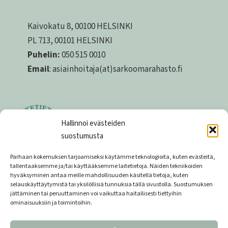
Kaivokatu 8, 00100 HELSINKI
PL 713, 00101 HELSINKI
Puhelin:
050 515 0010
Email
: asiainhoitaja(at)sarkoomarahasto.fi
Hallinnoi evästeiden
suostumusta
Parhaan kokemuksen tarjoamiseksi käytämme teknologioita, kuten evästeitä,
tallentaaksemme ja/tai käyttääksemme laitetietoja. Näiden tekniikoiden
hyväksyminen antaa meille mahdollisuuden käsitellä tietoja, kuten
Tietosuojaseloste
selauskäyttäytymistä tai yksilöllisiä tunnuksia tällä sivustolla. Suostumuksen
jättäminen tai peruuttaminen voi vaikuttaa haitallisesti tiettyihin
Lahjoittajarekisterin tietosuojaseloste
ominaisuuksiin ja toimintoihin.
Keräyslupa