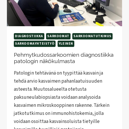
DIAGNOSTIIKKA
SARKOOMAT
SARKOOMATUTKIMUS
SARKOOMAYHTEISTYÖ
YLEINEN
Pehmytkudossarkoomien diagnostiikka
patologin näkökulmasta
Patologin tehtävänä on tyypittää kasvain ja
tehdä arvio kasvaimen pahanlaatuisuuden
asteesta. Muutosalueelta otetusta
paksuneulabiopsiasta voidaan analysoida
kasvaimen mikroskooppinen rakenne. Tärkein
jatkotutkimus on immunohistokemia, jolla
voidaan osoittaa kasvainsoluista tietyille