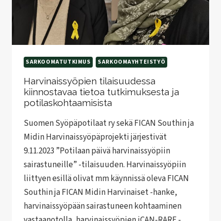
SARKOOMATUTKIMUS
SARKOOMAYHTEISTYÖ
Harvinaissyöpien tilaisuudessa
kiinnostavaa tietoa tutkimuksesta ja
potilaskohtaamisista
Suomen Syöpäpotilaat ry sekä FICAN Southin ja
Midin Harvinaissyöpäprojekti järjestivät
9.11.2023 ”Potilaan päivä harvinaissyöpiin
sairastuneille” -tilaisuuden. Harvinaissyöpiin
liittyen esillä olivat mm käynnissä oleva FICAN
Southin ja FICAN Midin Harvinaiset -hanke,
harvinaissyöpään sairastuneen kohtaaminen
vastaanotolla, harvinaissyöpien iCAN-RARE -