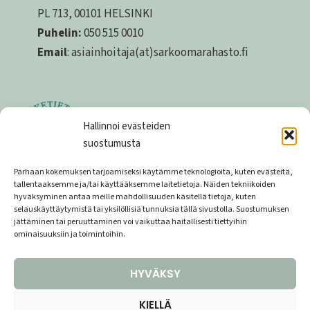
PL 713, 00101 HELSINKI
Puhelin:
050 515 0010
Email
: asiainhoitaja(at)sarkoomarahasto.fi
Hallinnoi evästeiden
suostumusta
Parhaan kokemuksen tarjoamiseksi käytämme teknologioita, kuten evästeitä,
tallentaaksemme ja/tai käyttääksemme laitetietoja. Näiden tekniikoiden
hyväksyminen antaa meille mahdollisuuden käsitellä tietoja, kuten
Tietosuojaseloste
selauskäyttäytymistä tai yksilöllisiä tunnuksia tällä sivustolla. Suostumuksen
jättäminen tai peruuttaminen voi vaikuttaa haitallisesti tiettyihin
Lahjoittajarekisterin tietosuojaseloste
ominaisuuksiin ja toimintoihin.
Keräyslupa
HYVÄKSY
KIELLÄ