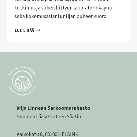
tutkimus ja siihen liittyen laboratoriokäynti
sekä kokemusasiantuntijan puheenvuoro.
HARVINAISSYÖPIEN
LUE LISÄÄ
TILAISUUDESSA
KIINNOSTAVAA
TIETOA
TUTKIMUKSESTA
JA
POTILASKOHTAAMISISTA
Vilja Linnean Sarkoomarahasto
Suomen Lääketieteen Säätiö
Kaivokatu 8, 00100 HELSINKI