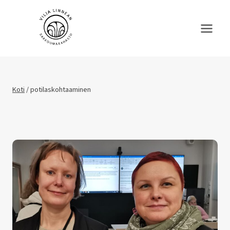
Siirry
sisältöön
Koti
/
potilaskohtaaminen