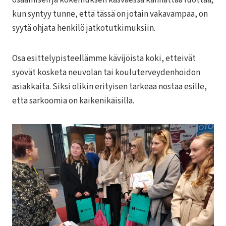
kun syntyy tunne, että tässä on jotain vakavampaa, on
syytä ohjata henkilö jatkotutkimuksiin.
Osa esittelypisteellämme kävijöistä koki, etteivät
syövät kosketa neuvolan tai kouluterveydenhoidon
asiakkaita. Siksi olikin erityisen tärkeää nostaa esille,
että sarkoomia on kaikenikäisillä.