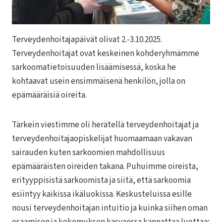
Terveydenhoitajapäivät olivat 2.-3.10.2025.
Terveydenhoitajat ovat keskeinen kohderyhmämme
sarkoomatietoisuuden lisäämisessä, koska he
kohtaavat usein ensimmäisenä henkilön, jolla on
epämääräisiä oireita.
Tärkein viestimme oli herätellä terveydenhoitajat ja
terveydenhoitajaopiskelijat huomaamaan vakavan
sairauden kuten sarkoomien mahdollisuus
epämääräisten oireiden takana. Puhuimme oireista,
erityyppisistä sarkoomista ja siitä, että sarkoomia
esiintyy kaikissa ikäluokissa. Keskusteluissa esille
nousi terveydenhoitajan intuitio ja kuinka siihen oman
osaamisen ja kokemuksen kasvaessa kannattaa luottaa;