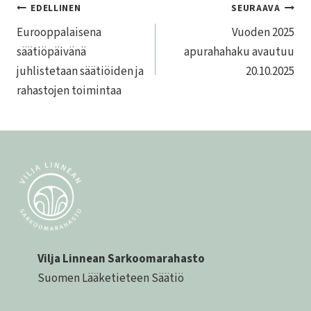
Artikkelien
EDELLINEN
SEURAAVA
Eurooppalaisena
Vuoden 2025
selaus
säätiöpäivänä
apurahahaku avautuu
juhlistetaan säätiöiden ja
20.10.2025
rahastojen toimintaa
Vilja Linnean Sarkoomarahasto
Suomen Lääketieteen Säätiö