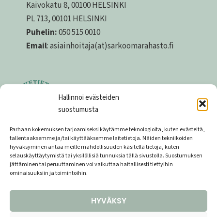
Kaivokatu 8, 00100 HELSINKI
PL 713, 00101 HELSINKI
Puhelin:
050 515 0010
Email
: asiainhoitaja(at)sarkoomarahasto.fi
Hallinnoi evästeiden
suostumusta
Parhaan kokemuksen tarjoamiseksi käytämme teknologioita, kuten evästeitä,
tallentaaksemme ja/tai käyttääksemme laitetietoja. Näiden tekniikoiden
hyväksyminen antaa meille mahdollisuuden käsitellä tietoja, kuten
Tietosuojaseloste
selauskäyttäytymistä tai yksilöllisiä tunnuksia tällä sivustolla. Suostumuksen
jättäminen tai peruuttaminen voi vaikuttaa haitallisesti tiettyihin
Lahjoittajarekisterin tietosuojaseloste
ominaisuuksiin ja toimintoihin.
Keräyslupa
HYVÄKSY