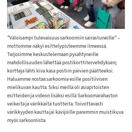
”Valoisampi tulevaisuus sarkoomiin sairastuneille” –
mottomme näkyi esittelypisteemme ilmeessä.
Tarjosimme keskustelemaan pysähtyneille
mahdollisuuden lähettää postikorttitervehdyksen;
kortteja lähti kiva kasa postiin päivien päätteeksi.
Haluamme nostaa sarkoomia esille positiivisen
mielikuvan kautta. Siksi meillä oli asiapitoisten
esitteiden ja videon lisäksi esillä Sarkoomarahaston
veikeitä ja värikkäitä tuotteita. Toivottavasti
värikkyyden kautta jäi kävijöille paremmin muistikuva
myös sarkoomista.